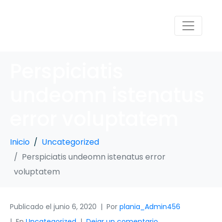
Perspiciatis
undeomn istenatus
error voluptatem
Inicio
Uncategorized
Perspiciatis undeomn istenatus error
voluptatem
Publicado el
junio 6, 2020
Por
plania_Admin456
En
Uncategorized
Dejar un comentario