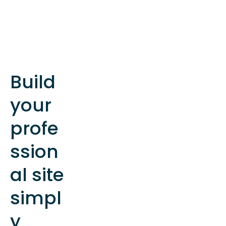
Build
your
profe
ssion
al site
simpl
y