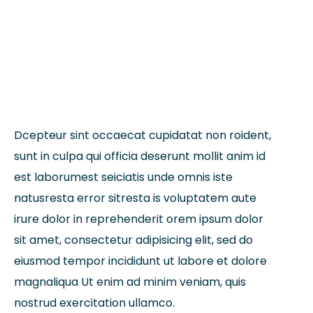
eiusmod tempor incididuntut labore dolore
magna aliqua Utenimad minim veniam
quisstrud exercitation ullamco.
Dcepteur sint occaecat cupidatat non roident,
sunt in culpa qui officia deserunt mollit anim id
est laborumest seiciatis unde omnis iste
natusresta error sitresta is voluptatem aute
irure dolor in reprehenderit orem ipsum dolor
sit amet, consectetur adipisicing elit, sed do
eiusmod tempor incididunt ut labore et dolore
magnaliqua Ut enim ad minim veniam, quis
nostrud exercitation ullamco.