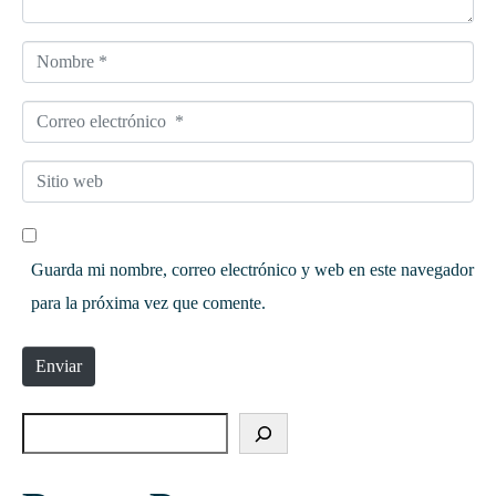
a
r
N
i
o
o
C
m
*
o
b
S
r
r
i
r
e
t
e
*
Guarda mi nombre, correo electrónico y web en este navegador
i
o
para la próxima vez que comente.
o
e
w
l
Enviar
e
e
b
c
t
r