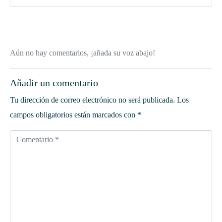
Aún no hay comentarios, ¡añada su voz abajo!
Añadir un comentario
Tu dirección de correo electrónico no será publicada.
Los
campos obligatorios están marcados con
*
C
o
m
e
n
t