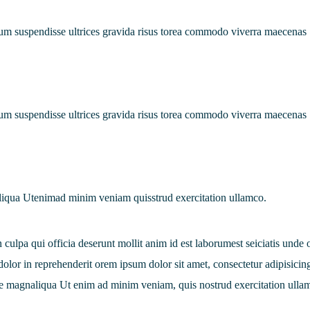
psum suspendisse ultrices gravida risus torea commodo viverra maecenas
psum suspendisse ultrices gravida risus torea commodo viverra maecenas
liqua Utenimad minim veniam quisstrud exercitation ullamco.
n culpa qui officia deserunt mollit anim id est laborumest seiciatis unde
e dolor in reprehenderit orem ipsum dolor sit amet, consectetur adipisicing
re magnaliqua Ut enim ad minim veniam, quis nostrud exercitation ulla