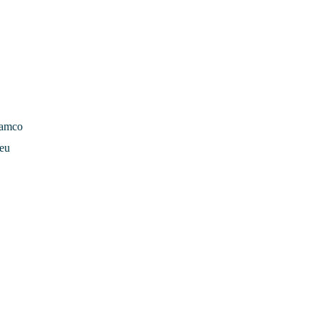
lamco
 eu