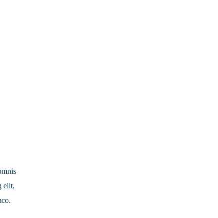
 omnis
 elit,
mco.