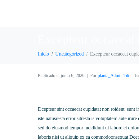
Excepteur occaecat 
Inicio
Uncategorized
Excepteur occaecat cupid
Publicado el
junio 6, 2020
Por
plania_Admin456
E
Dcepteur sint occaecat cupidatat non roident, sunt i
iste natusresta error sitresta is voluptatem aute irur
sed do eiusmod tempor incididunt ut labore et dolo
laboris nisi ut aliquip ex ea commodoonsequat Dcept