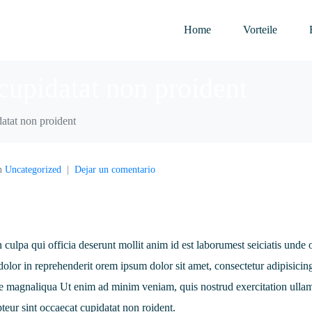
Home
Vorteile
cupidatat non proident
atat non proident
n
Uncategorized
Dejar un comentario
n culpa qui officia deserunt mollit anim id est laborumest seiciatis unde
e dolor in reprehenderit orem ipsum dolor sit amet, consectetur adipisicing
re magnaliqua Ut enim ad minim veniam, quis nostrud exercitation ulla
eur sint occaecat cupidatat non roident.