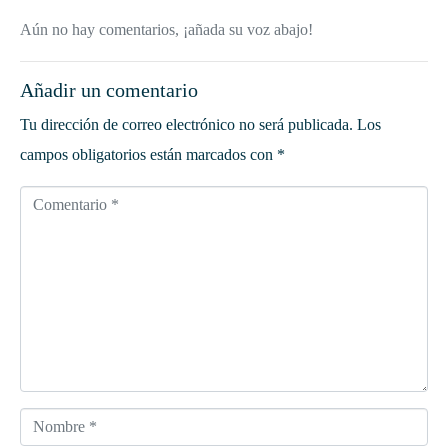
Aún no hay comentarios, ¡añada su voz abajo!
Añadir un comentario
Tu dirección de correo electrónico no será publicada.
Los
campos obligatorios están marcados con
*
C
o
m
e
n
t
a
r
N
i