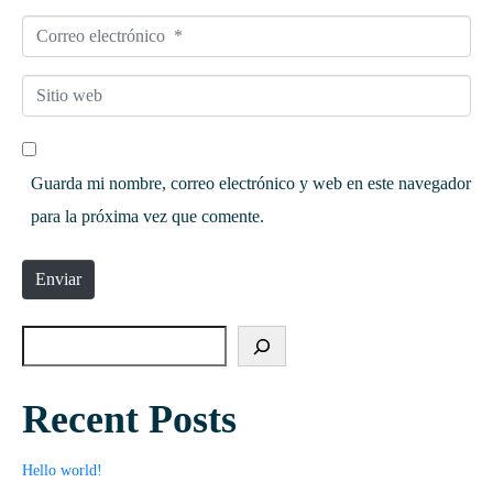
o
o
C
m
*
o
b
S
r
r
i
r
e
t
e
*
Guarda mi nombre, correo electrónico y web en este navegador
i
o
para la próxima vez que comente.
o
e
w
l
Enviar
e
e
b
c
t
r
Recent Posts
ó
n
Hello world!
i