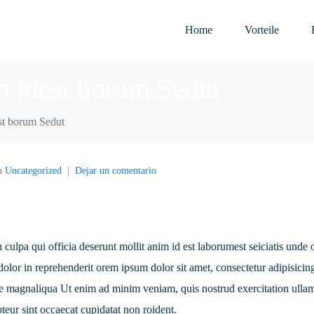
Home
Vorteile
m idest borum Sedut
st borum Sedut
n
Uncategorized
Dejar un comentario
n culpa qui officia deserunt mollit anim id est laborumest seiciatis unde
e dolor in reprehenderit orem ipsum dolor sit amet, consectetur adipisicing
re magnaliqua Ut enim ad minim veniam, quis nostrud exercitation ulla
eur sint occaecat cupidatat non roident.