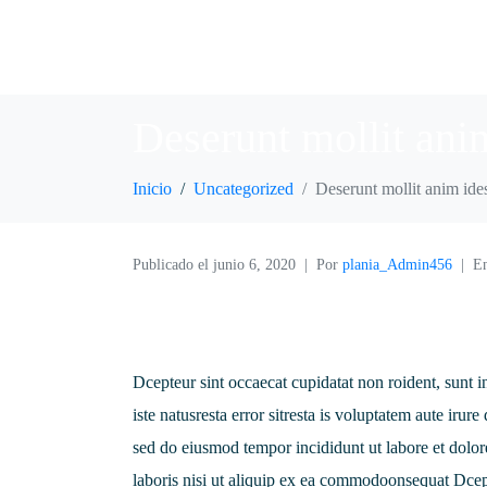
Deserunt mollit ani
Inicio
Uncategorized
Deserunt mollit anim ide
Publicado el
junio 6, 2020
Por
plania_Admin456
E
Dcepteur sint occaecat cupidatat non roident, sunt i
iste natusresta error sitresta is voluptatem aute irur
sed do eiusmod tempor incididunt ut labore et dolo
laboris nisi ut aliquip ex ea commodoonsequat Dcept