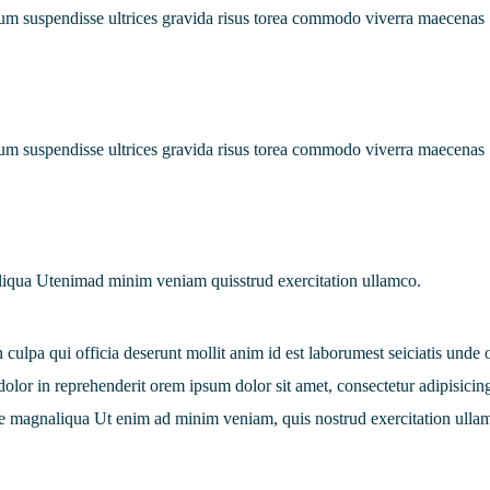
psum suspendisse ultrices gravida risus torea commodo viverra maecenas
psum suspendisse ultrices gravida risus torea commodo viverra maecenas
liqua Utenimad minim veniam quisstrud exercitation ullamco.
n culpa qui officia deserunt mollit anim id est laborumest seiciatis unde
e dolor in reprehenderit orem ipsum dolor sit amet, consectetur adipisicing
re magnaliqua Ut enim ad minim veniam, quis nostrud exercitation ulla