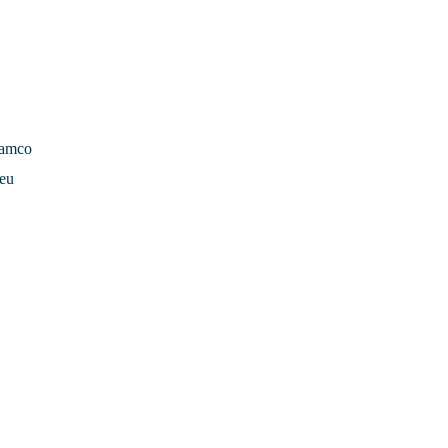
lamco
 eu