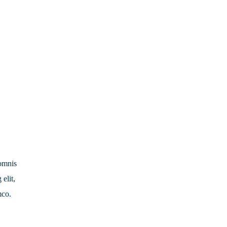
 omnis
 elit,
mco.